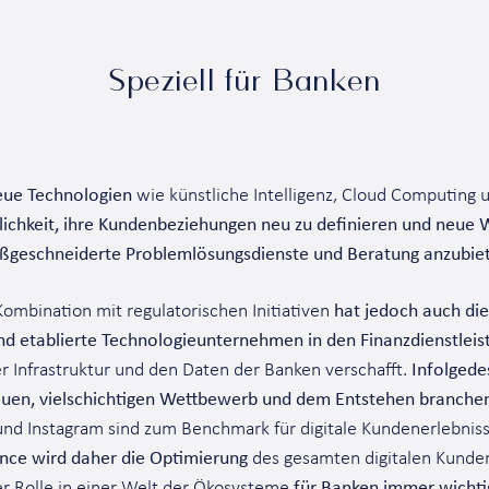
Speziell für Banken
neue Technologien
wie künstliche Intelligenz, Cloud Computing 
lichkeit, ihre Kundenbeziehungen neu zu definieren und neue 
geschneiderte Problemlösungsdienste und Beratung anzubie
Kombination mit regulatorischen Initiativen
hat jedoch auch die 
d etablierte Technologieunternehmen in den Finanzdienstleis
r Infrastruktur und den Daten der Banken verschafft.
Infolgede
neuen, vielschichtigen Wettbewerb und dem Entstehen branch
nd Instagram sind zum Benchmark für digitale Kundenerlebni
nce wird daher die Optimierung
des gesamten digitalen Kunden
er Rolle in einer Welt der Ökosysteme
für Banken immer wichti